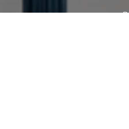
З
-
- дать необхо
Как 
Ваш