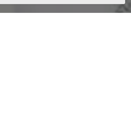
му
й,
 нашего салона