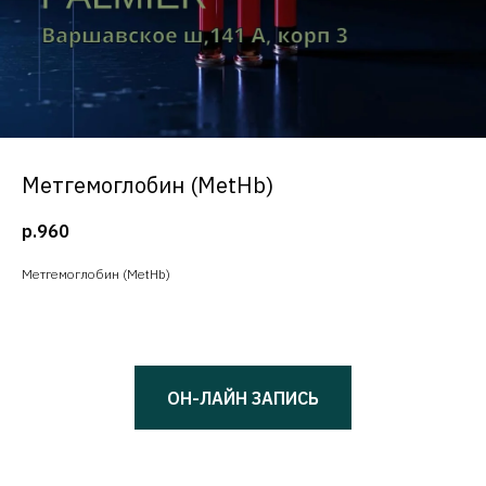
Метгемоглобин (MetHb)
р.
960
Метгемоглобин (MetHb)
ОН-ЛАЙН ЗАПИСЬ