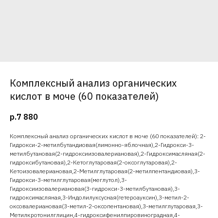
Комплексный анализ органических
кислот в моче (60 показателей)
р.
7 880
Комплексный анализ органических кислот в моче (60 показателей): 2-
Гидрокси-2-метилбутандиовая(лимонно-яблочная),2-Гидрокси-3-
метилбутановая(2-гидроксиизовалериановая),2-Гидроксимасляная(2-
гидроксибутановая),2-Кетоглутаровая(2-оксоглутаровая),2-
Кетоизовалериановая,2-Метилглутаровая(2-метилпентандиовая),3-
Гидрокси-3-метилглутаровая(меглутол),3-
Гидроксиизовалериановая(3-гидрокси-3-метилбутановая),3-
гидроксимасляная,3-Индолилуксусная(гетероауксин),3-метил-2-
оксовалериановая(3-метил-2-оксопентановая),3-метилглутаровая,3-
Метилкротонилглицин,4-гидроксифенилпировиноградная,4-