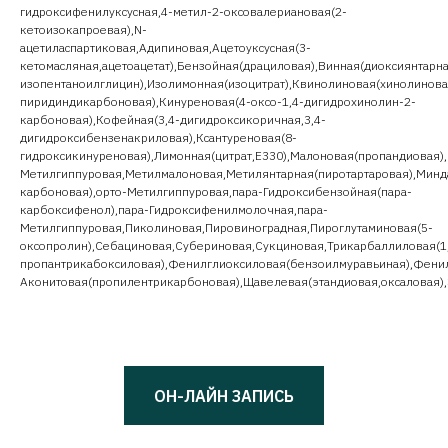
гидроксифенилуксусная,4-метил-2-оксовалериановая(2-
кетоизокапроевая),N-
ацетиласпартиковая,Адипиновая,Ацетоуксусная(3-
кетомасляная,ацетоацетат),Бензойная(драциловая),Винная(диоксиянтарна
изопентаноилглицин),Изолимонная(изоцитрат),Квинолиновая(хинолинова
пиридиндикарбоновая),Кинуреновая(4-оксо-1,4-дигидрохинолин-2-
карбоновая),Кофейная(3,4-дигидроксикоричная,3,4-
дигидроксибензенакриловая),Ксантуреновая(8-
гидроксикинуреновая),Лимонная(цитрат,Е330),Малоновая(пропандиовая)
Метилгиппуровая,Метилмалоновая,Метилянтарная(пиротартаровая),Минд
карбоновая),орто-Метилгиппуровая,пара-Гидроксибензойная(пара-
карбоксифенол),пара-Гидроксифенилмолочная,пара-
Метилгиппуровая,Пиколиновая,Пировиноградная,Пироглутаминовая(5-
оксопролин),Себациновая,Субериновая,Сукциновая,Трикарбаллиловая(1,
пропантрикабоксиловая),Фенилглиоксиловая(бензоилмуравьиная),Фени
Аконитовая(пропилентрикарбоновая),Щавелевая(этандиовая,оксаловая),
ОН-ЛАЙН ЗАПИСЬ