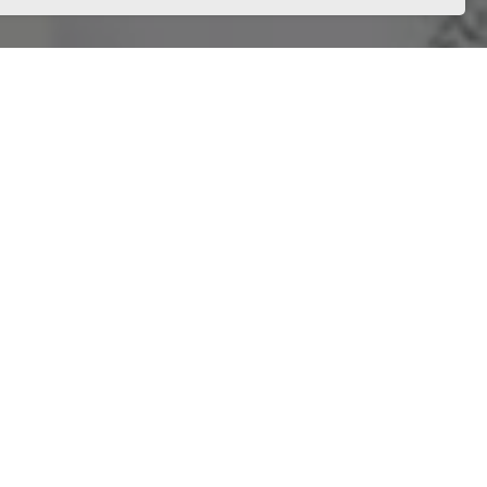
му
й,
 нашего салона