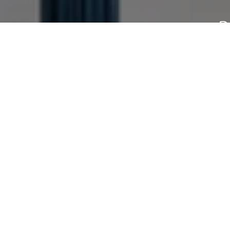
З
-
- дать необхо
Как 
Ваш