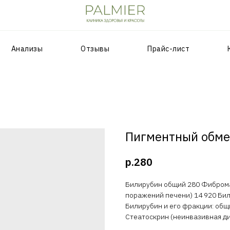
Анализы
Отзывы
Прайс-лист
Пигментный обм
р.
280
Билирубин общий 280 Фиброма
поражений печени) 14 920 Би
Билирубин и его фракции: общ
Стеатоскрин (неинвазивная ди