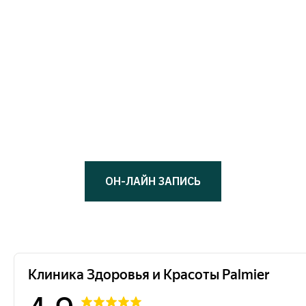
почувствуете боли.
Коррекция
: введение геля тонкими иглами
или канюлями. Время — 20–40 минут.
Результат
: мгновенный визуальный
эффект, окончательный результат — через
14 дней.
ОН-ЛАЙН ЗАПИСЬ